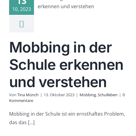
13
r Schule
nnen und
10, 2023
rstehen
ing
Schulleben
Mobbing in der
Schule erkennen
und verstehen
Von
Tina Münch
|
13. Oktober 2023
|
Mobbing
,
Schulleben
|
0
Kommentare
Mobbing in der Schule ist ein ernsthaftes Problem,
das das [...]