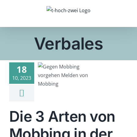
Zum
Inhalt
springen
Verbales
 3 Arten
 Mobbing
18
er Schule
 wie man
10, 2023
agegen
rgehen
kann
Die 3 Arten von
ing
Schulleben
Mobbing in der